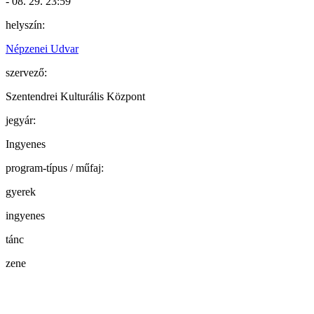
- 08. 29. 23:59
helyszín:
Népzenei Udvar
szervező:
Szentendrei Kulturális Központ
jegyár:
Ingyenes
program-típus / műfaj:
gyerek
ingyenes
tánc
zene