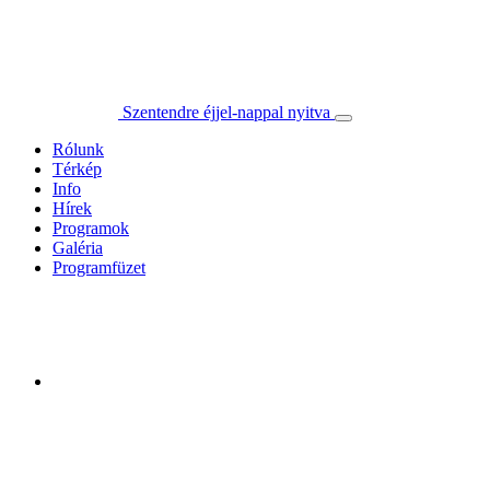
Szentendre éjjel-nappal nyitva
Rólunk
Térkép
Info
Hírek
Programok
Galéria
Programfüzet