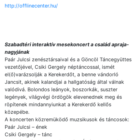
http://offlinecenter.hu/
Szabadtéri interaktív mesekoncert a család apraja-
nagyjának
Paár Julcsi zenésztársaival és a Göncöl Táncegyüttes
vezetőjével, Csiki Gergely néptáncossal, ismét
el(ő)varázsolják a Kerekerdőt, a benne vándorló
Jancsit, akinek kalandjai a hallgatóság által válnak
valódivá. Bolondos leányok, boszorkák, suszter
legények, világvégi ördögök elevenednek meg és
röpítenek mindannyiunkat a Kerekerdő kellős
közepébe.
A koncerten közremüködő muzsikusok és táncosok:
Paár Julcsi – ének
Csiki Gergely – tánc