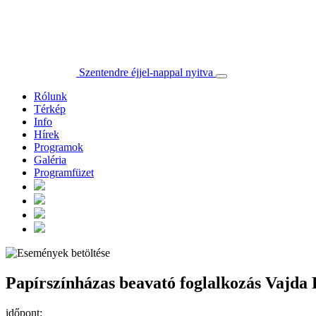
Szentendre éjjel-nappal nyitva
Rólunk
Térkép
Info
Hírek
Programok
Galéria
Programfüzet
Papírszínházas beavató foglalkozás Vajd
időpont: