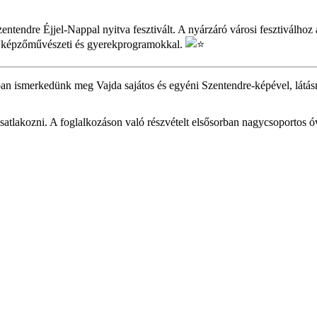
entendre Éjjel-Nappal nyitva fesztivált. A nyárzáró városi fesztiválh
es, képzőművészeti és gyerekprogramokkal.
ban ismerkedünk meg Vajda sajátos és egyéni Szentendre-képével, látásm
csatlakozni. A foglalkozáson való részvételt elsősorban nagycsoportos ó