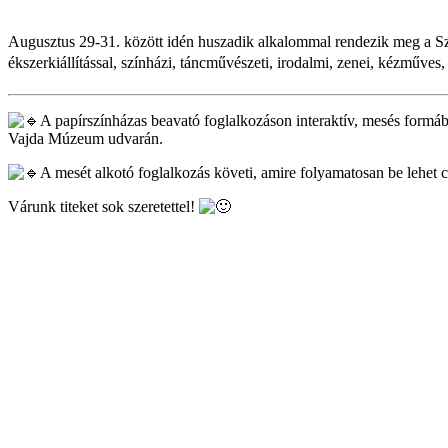
Augusztus 29-31. között idén huszadik alkalommal rendezik meg a Sz
ékszerkiállítással, színházi, táncművészeti, irodalmi, zenei, kézműv
A papírszínházas beavató foglalkozáson interaktív, mesés formá
Vajda Múzeum udvarán.
A mesét alkotó foglalkozás követi, amire folyamatosan be lehet 
Várunk titeket sok szeretettel!