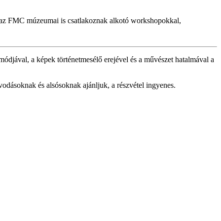
oz az FMC múzeumai is csatlakoznak alkotó workshopokkal,
ódjával, a képek történetmesélő erejével és a művészet hatalmával a
vodásoknak és alsósoknak ajánljuk, a részvétel ingyenes.