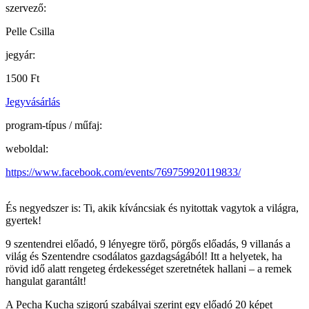
szervező:
Pelle Csilla
jegyár:
1500 Ft
Jegyvásárlás
program-típus / műfaj:
weboldal:
https://www.facebook.com/events/769759920119833/
És negyedszer is: Ti, akik kíváncsiak és nyitottak vagytok a világra,
gyertek!
9 szentendrei előadó, 9 lényegre törő, pörgős előadás, 9 villanás a
világ és Szentendre csodálatos gazdagságából! Itt a helyetek, ha
rövid idő alatt rengeteg érdekességet szeretnétek hallani – a remek
hangulat garantált!
A Pecha Kucha szigorú szabályai szerint egy előadó 20 képet