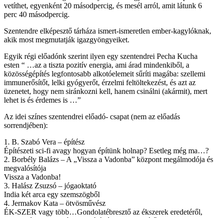
vetíthet, egyenként 20 másodpercig, és mesél arról, amit látunk 6
perc 40 másodpercig.
Szentendre elképesztő tárháza ismert-ismeretlen ember-kagylóknak,
akik most megmutatják igazgyöngyeiket.
Egyik régi előadónk szerint ilyen egy szentendrei Pecha Kucha
esten “ …az a tiszta pozitív energia, ami árad mindenkiből, a
közösségépítés legfontosabb alkotóelemeit sűríti magába: szellemi
immunerősítőt, lelki gyógyerőt, érzelmi feltöltekezést, és azt az
üzenetet, hogy nem siránkozni kell, hanem csinálni (akármit), mert
lehet is és érdemes is …”
Az idei színes szentendrei előadó- csapat (nem az előadás
sorrendjében):
1. B. Szabó Vera – építész
Építészeti sci-fi avagy hogyan építünk holnap? Esetleg még ma…?
2. Borbély Balázs – A „Vissza a Vadonba” központ megálmodója és
megvalósítója
Vissza a Vadonba!
3. Halász Zsuzsó – jógaoktató
India két arca egy szemszögből
4. Jermakov Kata – ötvösművész
ÉK-SZER vagy több…Gondolatébresztő az ékszerek eredetéről,