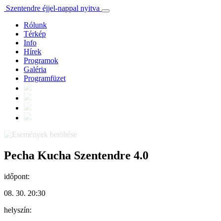
Szentendre éjjel-nappal nyitva
Rólunk
Térkép
Info
Hírek
Programok
Galéria
Programfüzet
Pecha Kucha Szentendre 4.0
időpont:
08. 30. 20:30
helyszín: