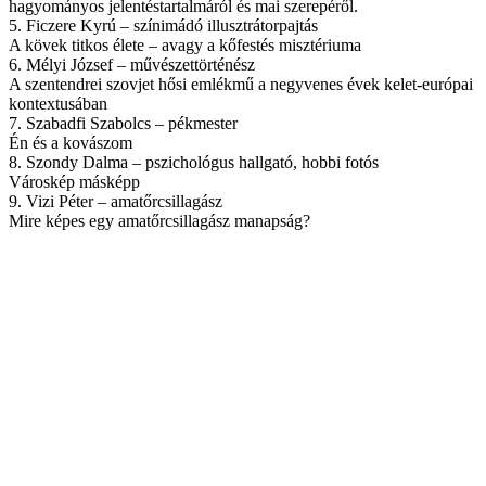
hagyományos jelentéstartalmáról és mai szerepéről.
5. Ficzere Kyrú – színimádó illusztrátorpajtás
A kövek titkos élete – avagy a kőfestés misztériuma
6. Mélyi József – művészettörténész
A szentendrei szovjet hősi emlékmű a negyvenes évek kelet-európai
kontextusában
7. Szabadfi Szabolcs – pékmester
Én és a kovászom
8. Szondy Dalma – pszichológus hallgató, hobbi fotós
Városkép másképp
9. Vizi Péter – amatőrcsillagász
Mire képes egy amatőrcsillagász manapság?