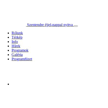
Szentendre éjjel-nappal nyitva
Rólunk
Térkép
Info
Hírek
Programok
Galéria
Programfüzet