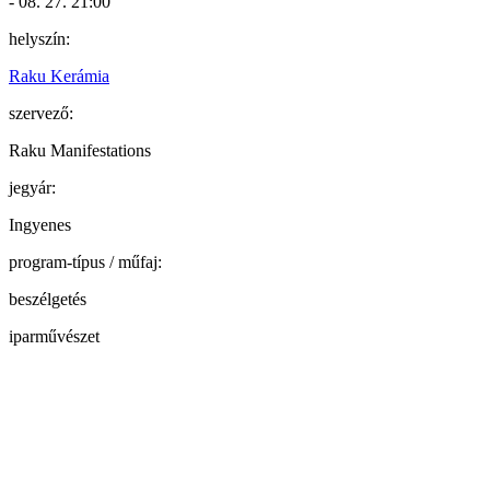
- 08. 27. 21:00
helyszín:
Raku Kerámia
szervező:
Raku Manifestations
jegyár:
Ingyenes
program-típus / műfaj:
beszélgetés
iparművészet