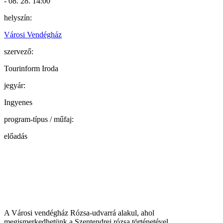
- 08. 28. 14:00
helyszín:
Városi Vendégház
szervező:
Tourinform Iroda
jegyár:
Ingyenes
program-típus / műfaj:
előadás
A Városi vendégház Rózsa-udvarrá alakul, ahol
megismerkedhetünk a Szentendrei rózsa történetével