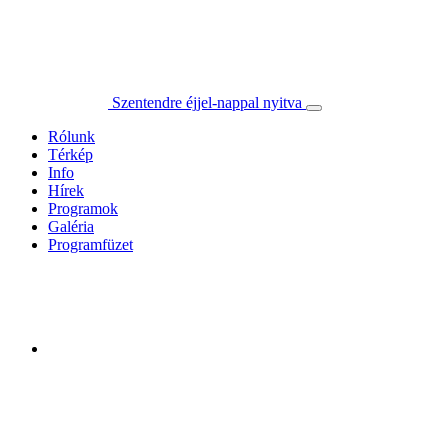
Szentendre éjjel-nappal nyitva
Rólunk
Térkép
Info
Hírek
Programok
Galéria
Programfüzet