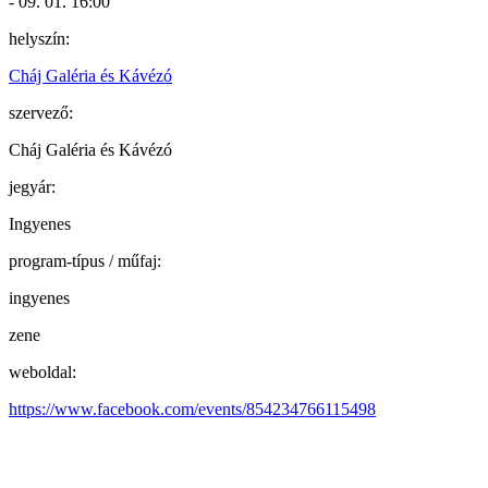
- 09. 01. 16:00
helyszín:
Cháj Galéria és Kávézó
szervező:
Cháj Galéria és Kávézó
jegyár:
Ingyenes
program-típus / műfaj:
ingyenes
zene
weboldal:
https://www.facebook.com/events/854234766115498