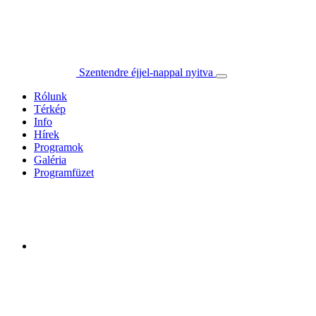
Szentendre éjjel-nappal nyitva
Rólunk
Térkép
Info
Hírek
Programok
Galéria
Programfüzet