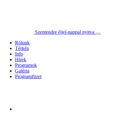
Szentendre éjjel-nappal nyitva
Rólunk
Térkép
Info
Hírek
Programok
Galéria
Programfüzet