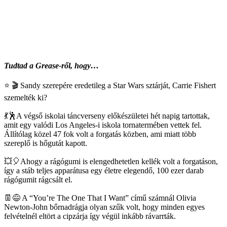
Tudtad a Grease-ről, hogy…
⭐️
🎬
Sandy szerepére eredetileg a Star Wars sztárját, Carrie Fishert
szemelték ki?
💃
🕺
A végső iskolai táncverseny előkészületei hét napig tartottak,
amit egy valódi Los Angeles-i iskola tornatermében vettek fel.
Állítólag közel 47 fok volt a forgatás közben, ami miatt több
szereplő is hőgutát kapott.
💥
🎈
Ahogy a rágógumi is elengedhetetlen kellék volt a forgatáson,
így a stáb teljes apparátusa egy életre elegendő, 100 ezer darab
rágógumit rágcsált el.
👖
😅
A “You’re The One That I Want” című számnál Olivia
Newton-John bőrnadrágja olyan szűk volt, hogy minden egyes
felvételnél eltört a cipzárja így végül inkább rávarrták.