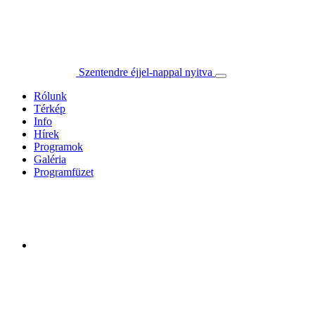
Szentendre éjjel-nappal nyitva
Rólunk
Térkép
Info
Hírek
Programok
Galéria
Programfüzet