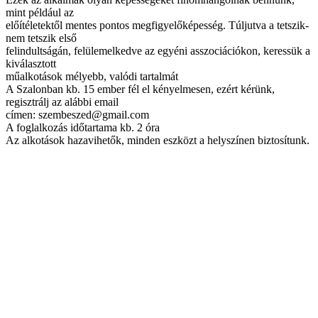
mint például az
előítéletektől mentes pontos megfigyelőképesség. Túljutva a tetszik-
nem tetszik első
felindultságán, felülemelkedve az egyéni asszociációkon, keressük a
kiválasztott
műalkotások mélyebb, valódi tartalmát
A Szalonban kb. 15 ember fél el kényelmesen, ezért kérünk,
regisztrálj az alábbi email
címen: szembeszed@gmail.com
A foglalkozás időtartama kb. 2 óra
Az alkotások hazavihetők, minden eszközt a helyszínen biztosítunk.