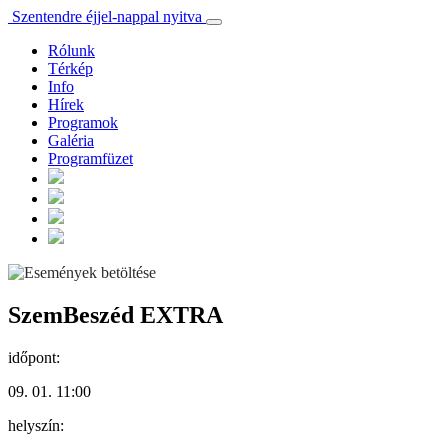
Szentendre éjjel-nappal nyitva
Rólunk
Térkép
Info
Hírek
Programok
Galéria
Programfüzet
SzemBeszéd EXTRA
időpont:
09. 01. 11:00
helyszín: