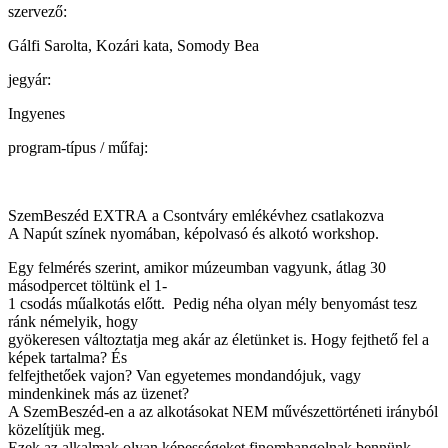
szervező:
Gálfi Sarolta, Kozári kata, Somody Bea
jegyár:
Ingyenes
program-típus / műfaj:
SzemBeszéd EXTRA a Csontváry emlékévhez csatlakozva
A Napút színek nyomában, képolvasó és alkotó workshop.
Egy felmérés szerint, amikor múzeumban vagyunk, átlag 30
másodpercet töltünk el 1-
1 csodás műalkotás előtt. Pedig néha olyan mély benyomást tesz
ránk némelyik, hogy
gyökeresen változtatja meg akár az életünket is. Hogy fejthető fel a
képek tartalma? És
felfejthetőek vajon? Van egyetemes mondandójuk, vagy
mindenkinek más az üzenet?
A SzemBeszéd-en a az alkotásokat NEM művészettörténeti irányból
közelítjük meg.
Ezek az alkalmak olyan képességeket finomhangolnak bennünk,