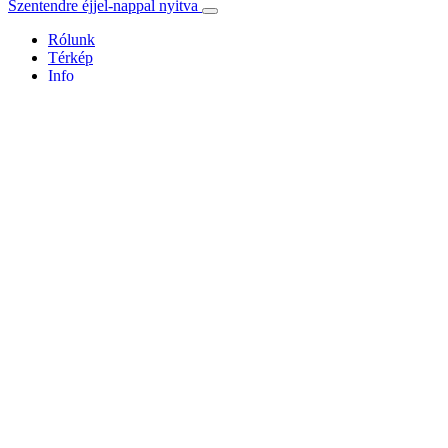
Szentendre éjjel-nappal nyitva
Rólunk
Térkép
Info
Hírek
Programok
Galéria
Programfüzet
SZEMEK koncert
időpont:
08. 31. 19:30
helyszín: