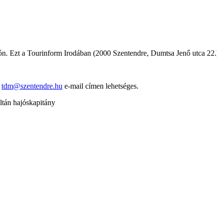
hajón. Ezt a Tourinform Irodában (2000 Szentendre, Dumtsa Jenő utca 22.
a
tdm@szentendre.hu
e-mail címen lehetséges.
tán hajóskapitány