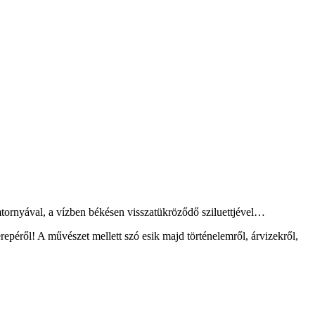
mtornyával, a vízben békésen visszatükröződő sziluettjével…
péről! A művészet mellett szó esik majd történelemről, árvizekről,