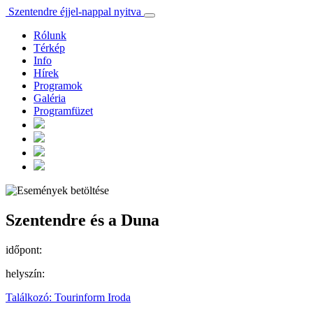
Szentendre éjjel-nappal nyitva
Rólunk
Térkép
Info
Hírek
Programok
Galéria
Programfüzet
Szentendre és a Duna
időpont:
helyszín:
Találkozó: Tourinform Iroda