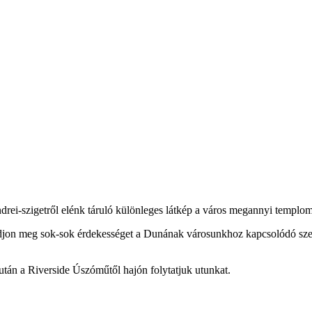
drei-szigetről elénk táruló különleges látkép a város megannyi templo
udjon meg sok-sok érdekességet a Dunának városunkhoz kapcsolódó szere
tán a Riverside Úszóműtől hajón folytatjuk utunkat.