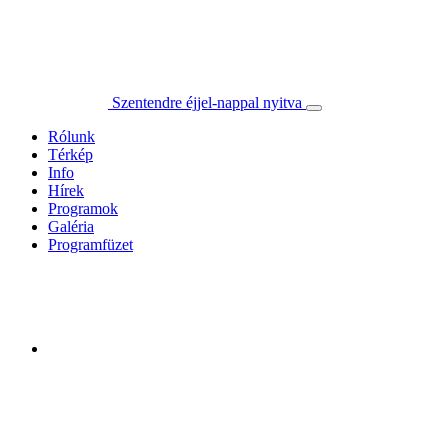
Szentendre éjjel-nappal nyitva
Rólunk
Térkép
Info
Hírek
Programok
Galéria
Programfüzet