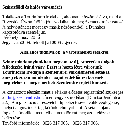
Szárazföldi és hajós városnézés
Találkozó a Tourinform irodában, ahonnan először sétálva, majd a
Riverside Úszóműtől hajón csodálhatjuk meg Szentendre belvárosát.
A helytörténetet most egy másik nézőpontból, a Dunához
kapcsolódva szemléljük.
Férőhely: max. 20 fő
Jegyár: 2500 Ft/ felnőtt | 2100 Ft / gyerek
Általános tudnivalók a városismereti sétákról
Szinte mindannyiunkban megvan az új, ismeretlen dolgok
felfedezése iránti vágy. Ezért is hozta létre városunk
Tourinform Irodája a szentendrei városismereti sétákat,
amelyek során mindenki – saját érdeklődési körének
megfelelően – megismerheti Szentendre rejtett kincseit.
A korlátozott létszám miatt a sétákra előzetes regisztráció szükséges
a
tdm@szentendre.hu
címen vagy az irodában (Dumtsa Jenő utca
22.). A regisztráció a részvételi díj befizetésével válik véglegessé,
melyet augusztus 20-ig kérünk lebonyolítani. A séta napján a
foglalás törlődik, amennyiben nem történt meg azok előzetes
befizetése.
További információ: +3626 317 965, +3626 317 966.