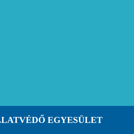
LLATVÉDŐ EGYESÜLET