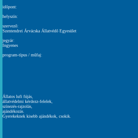
időpont:
helyszín:
szervező:
Szentendrei Árvácska Állatvédő Egyesület
jegyár:
Ingyenes
program-típus / műfaj:
Állatos lufi fújás,
állatvédelmi kérdezz-felelek,
színezés-rajzolás,
ajándékozás.
Gyerekeknek kisebb ajándékok, csokik.