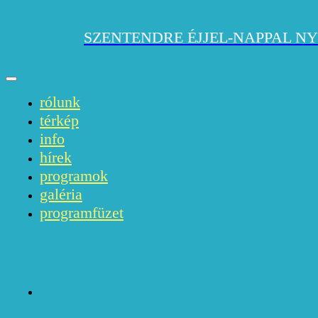
SZENTENDRE ÉJJEL-NAPPAL NY
rólunk
térkép
info
hírek
programok
galéria
programfüzet