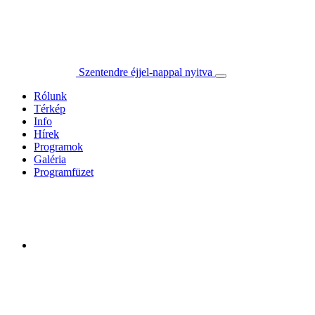
Szentendre éjjel-nappal nyitva
Rólunk
Térkép
Info
Hírek
Programok
Galéria
Programfüzet