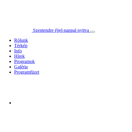
Szentendre éjjel-nappal nyitva
Rólunk
Térkép
Info
Hírek
Programok
Galéria
Programfüzet