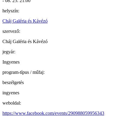
- 08. 25. 21:00
helyszín:
Cháj Galéria és Kávézó
szervező:
Cháj Galéria és Kávézó
jegyár:
Ingyenes
program-típus / műfaj:
beszélgetés
ingyenes
weboldal:
https://www.facebook.com/events/290988059956343