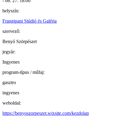
- 08. 27. 18:00
helyszín:
Frangipani Stúdió és Galéria
szervező:
Benyó Szörpészet
jegyár:
Ingyenes
program-típus / műfaj:
gasztro
ingyenes
weboldal:
https://benyoszorpeszet.wixsite.com/kezdolap