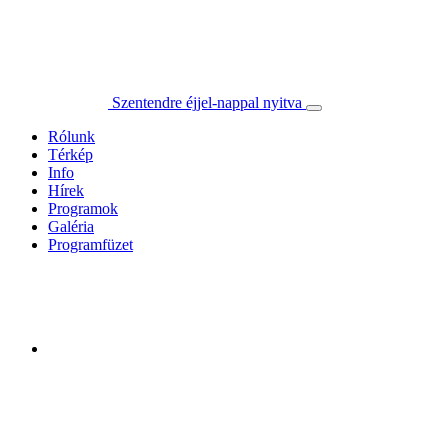
Szentendre éjjel-nappal nyitva
Rólunk
Térkép
Info
Hírek
Programok
Galéria
Programfüzet