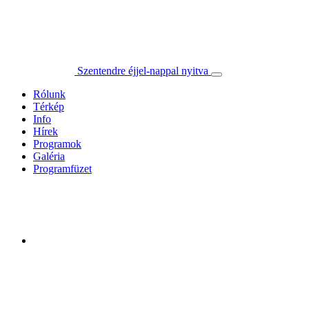
Szentendre éjjel-nappal nyitva
Rólunk
Térkép
Info
Hírek
Programok
Galéria
Programfüzet