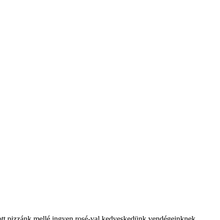
tt pizzánk mellé ingyen rosé-val kedveskedünk vendégeinknek.