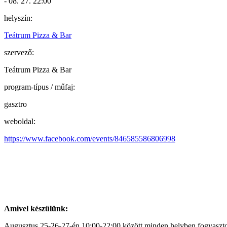
- 08. 27. 22:00
helyszín:
Teátrum Pizza & Bar
szervező:
Teátrum Pizza & Bar
program-típus / műfaj:
gasztro
weboldal:
https://www.facebook.com/events/846585586806998
Amivel készülünk:
Augusztus 25-26-27-én 10:00-22:00 között minden helyben fogyaszto