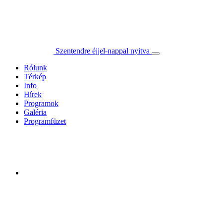
Szentendre éjjel-nappal nyitva
Rólunk
Térkép
Info
Hírek
Programok
Galéria
Programfüzet