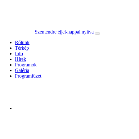
Szentendre éjjel-nappal nyitva
Rólunk
Térkép
Info
Hírek
Programok
Galéria
Programfüzet