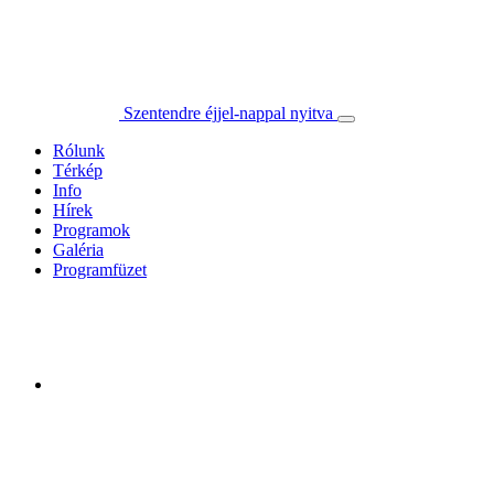
Szentendre éjjel-nappal nyitva
Rólunk
Térkép
Info
Hírek
Programok
Galéria
Programfüzet