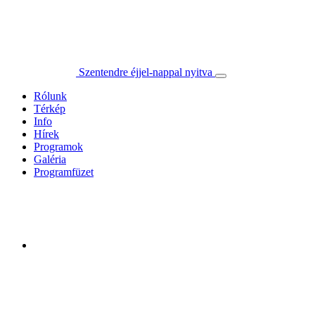
Szentendre éjjel-nappal nyitva
Rólunk
Térkép
Info
Hírek
Programok
Galéria
Programfüzet