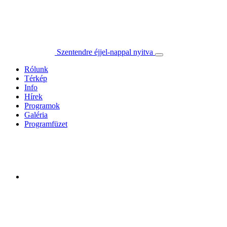
Szentendre éjjel-nappal nyitva
Rólunk
Térkép
Info
Hírek
Programok
Galéria
Programfüzet