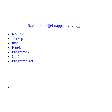
Szentendre éjjel-nappal nyitva
Rólunk
Térkép
Info
Hírek
Programok
Galéria
Programfüzet