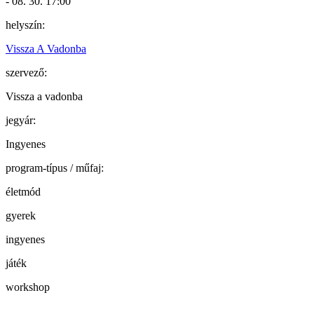
- 08. 30. 17:00
helyszín:
Vissza A Vadonba
szervező:
Vissza a vadonba
jegyár:
Ingyenes
program-típus / műfaj:
életmód
gyerek
ingyenes
játék
workshop