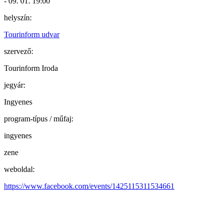
- 09. 01. 19:00
helyszín:
Tourinform udvar
szervező:
Tourinform Iroda
jegyár:
Ingyenes
program-típus / műfaj:
ingyenes
zene
weboldal:
https://www.facebook.com/events/1425115311534661