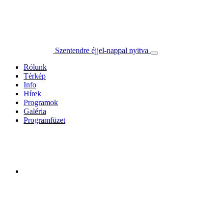
Szentendre éjjel-nappal nyitva
Rólunk
Térkép
Info
Hírek
Programok
Galéria
Programfüzet