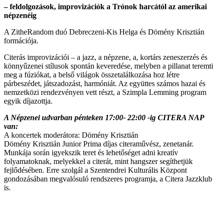
– feldolgozások, improvizációk a Trónok harcától az amerikai
népzenéig
A ZitheRandom duó Debreczeni-Kis Helga és Dömény Krisztián
formációja.
Citerás improvizációi – a jazz, a népzene, a, kortárs zeneszerzés és
könnyűzenei stílusok spontán keveredése, melyben a pillanat teremti
meg a fúziókat, a belső világok összetalálkozása hoz létre
párbeszédet, játszadozást, harmóniát. Az együttes számos hazai és
nemzetközi rendezvényen vett részt, a Szimpla Lemming program
egyik díjazottja.
A Népzenei udvarban pénteken 17:00- 22:00 -ig CITERA NAP
van:
A koncertek moderátora: Dömény Krisztián
Dömény Krisztián Junior Prima díjas citeraművész, zenetanár.
Munkája során igyekszik teret és lehetőséget adni kreatív
folyamatoknak, melyekkel a citerát, mint hangszer segíthetjük
fejlődésében. Erre szolgál a Szentendrei Kulturális Központ
gondozásában megvalósuló rendszeres programja, a Citera Jazzklub
is.