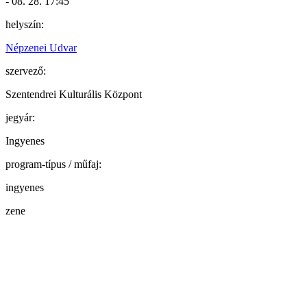
- 08. 28. 17:45
helyszín:
Népzenei Udvar
szervező:
Szentendrei Kulturális Központ
jegyár:
Ingyenes
program-típus / műfaj:
ingyenes
zene