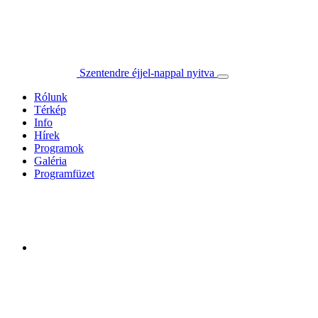
Szentendre éjjel-nappal nyitva
Rólunk
Térkép
Info
Hírek
Programok
Galéria
Programfüzet