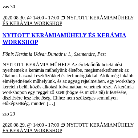
vas
30
2020.08.30. @ 14:00
-
17:00
NYITOTT KERÁMIAMŰHELY
ÉS KERÁMIA WORKSHOP
NYITOTT KERÁMIAMŰHELY ÉS KERÁMIA
WORKSHOP
Főnix Kerámia Udvar
Dunaár u 1., Szentendre, Pest
NYITOTT KERÁMIA MŰHELY Az érdeklődők betekintést
nyerhetnek a kerámia műhelyünk életébe, megismerkedhetnek az
általunk használt eszközökkel és technológiákkal. Akik még inkább
elmélyednének műhelyünk, és az agyag rejtelmeiben, egy workshop
keretein belül közös alkotási folyamatban vehetnek részt. A kerámia
workshopon egy reggeliző-szett (bögre és müzlis tál) kifestésére,
díszítésére lesz lehetőség. Ehhez nem szükséges semmilyen
előképzettség, minden […]
szo
29
2020.08.29. @ 14:00
-
17:00
NYITOTT KERÁMIAMŰHELY
ÉS KERÁMIA WORKSHOP