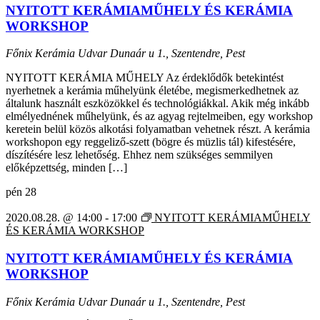
NYITOTT KERÁMIAMŰHELY ÉS KERÁMIA
WORKSHOP
Főnix Kerámia Udvar
Dunaár u 1., Szentendre, Pest
NYITOTT KERÁMIA MŰHELY Az érdeklődők betekintést
nyerhetnek a kerámia műhelyünk életébe, megismerkedhetnek az
általunk használt eszközökkel és technológiákkal. Akik még inkább
elmélyednének műhelyünk, és az agyag rejtelmeiben, egy workshop
keretein belül közös alkotási folyamatban vehetnek részt. A kerámia
workshopon egy reggeliző-szett (bögre és müzlis tál) kifestésére,
díszítésére lesz lehetőség. Ehhez nem szükséges semmilyen
előképzettség, minden […]
pén
28
2020.08.28. @ 14:00
-
17:00
NYITOTT KERÁMIAMŰHELY
ÉS KERÁMIA WORKSHOP
NYITOTT KERÁMIAMŰHELY ÉS KERÁMIA
WORKSHOP
Főnix Kerámia Udvar
Dunaár u 1., Szentendre, Pest