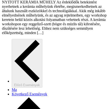
NYITOTT KERÁMIA MŰHELY Az érdeklődők betekintést
nyerhetnek a kerámia műhelyünk életébe, megismerkedhetnek az
általunk használt eszközökkel és technológiákkal. Akik még inkább
elmélyednének műhelyünk, és az agyag rejtelmeiben, egy workshop
keretein belül közös alkotási folyamatban vehetnek részt. A kerámia
workshopon egy reggeliző-szett (bögre és müzlis tál) kifestésére,
díszítésére lesz lehetőség. Ehhez nem szükséges semmilyen
előképzettség, minden […]
Előző
Események
Ma
Következő
Események