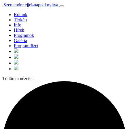
Szentendre éjjel-nappal nyitva
Rólunk
Térkép
Info
Hírek
Programok
Galéria
Programfüzet
Töltöm a nézetet.