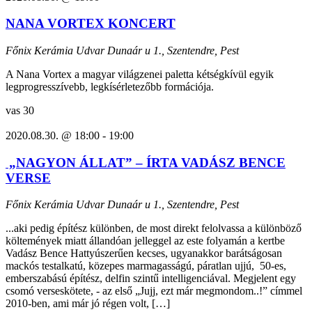
NANA VORTEX KONCERT
Főnix Kerámia Udvar
Dunaár u 1., Szentendre, Pest
A Nana Vortex a magyar világzenei paletta kétségkívül egyik
legprogresszívebb, legkísérletezőbb formációja.
vas
30
2020.08.30. @ 18:00
-
19:00
„NAGYON ÁLLAT” – ÍRTA VADÁSZ BENCE
VERSE
Főnix Kerámia Udvar
Dunaár u 1., Szentendre, Pest
...aki pedig építész különben, de most direkt felolvassa a különböző
költemények miatt állandóan jelleggel az este folyamán a kertbe
Vadász Bence Hattyúszerűen kecses, ugyanakkor barátságosan
mackós testalkatú, közepes marmagasságú, páratlan ujjú, 50-es,
emberszabású építész, delfin szintű intelligenciával. Megjelent egy
csomó verseskötete, - az első „Jujj, ezt már megmondom..!” címmel
2010-ben, ami már jó régen volt, […]