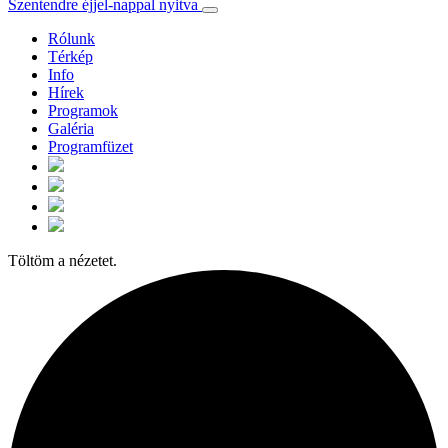
Szentendre éjjel-nappal nyitva
Rólunk
Térkép
Info
Hírek
Programok
Galéria
Programfüzet
Töltöm a nézetet.