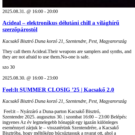
2025.08.31. @ 16:00
-
20:00
Acideal – elektronikus délutáni chill a világhírű
szerzőpárostól
Kacsakő Bisztró
Duna korzó 21, Szentendre, Pest, Magyarország
They call them Acideal.Their weapons are samplers and synths, and
they are not afraid to use them.No-one is safe.
szo
30
2025.08.30. @ 16:00
-
23:00
Feel:It SUMMER CLOSIG ’25 | Kacsakő 2.0
Kacsakő Bisztró
Duna korzó 21, Szentendre, Pest, Magyarország
Feel:it – Nyárzáró a Duna-parton Kacsakő Bisztró,
Szentendre 2025. augusztus 30. | szombat 16:00 – 23:00 Belépés:
ingyenes Az év legmelegebb hónapját egy igazán különleges
eseménnyel zárjuk le – visszatérünk Szentendrére, a Kacsakő
Bisztróba, hogy méltóképp búcsúztassuk a nyarat ott, ahol a