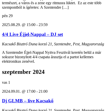
természet, a város és a zene egy ritmusra lüktet. Ez az este több
szempontból is ígéretes: A Szentendre […]
pén
29
2025.08.29. @ 15:00
-
23:59
4/4 Live Éjjel-Nappal – DJ set
Kacsakő Bisztró
Duna korzó 21, Szentendre, Pest, Magyarország
A Szentendre Éjjel-Nappal Nyitva Fesztivál keretén belül a már
sokszor bizonyított 4/4 csapata árasztja el a partot kellemes
elektronikus zenével.
szeptember 2024
vas
1
2024.09.01. @ 17:00
-
21:00
Dj GLMB – live Kacsakő
Kacsakő Bisztró
Duna korzó 21, Szentendre, Pest, Magyarország