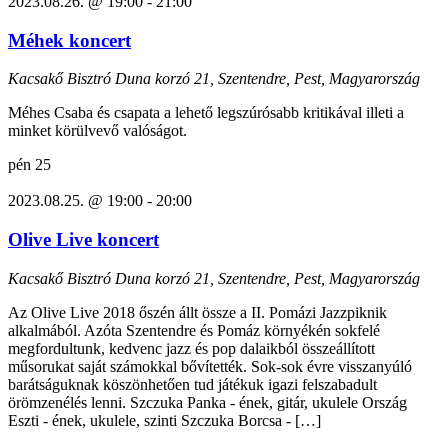
2023.08.26. @ 19:00
-
21:00
Méhek koncert
Kacsakő Bisztró
Duna korzó 21, Szentendre, Pest, Magyarország
Méhes Csaba és csapata a lehető legszúrósabb kritikával illeti a
minket körülvevő valóságot.
pén
25
2023.08.25. @ 19:00
-
20:00
Olive Live koncert
Kacsakő Bisztró
Duna korzó 21, Szentendre, Pest, Magyarország
Az Olive Live 2018 őszén állt össze a II. Pomázi Jazzpiknik
alkalmából. Azóta Szentendre és Pomáz környékén sokfelé
megfordultunk, kedvenc jazz és pop dalaikból összeállított
műsorukat saját számokkal bővítették. Sok-sok évre visszanyúló
barátságuknak köszönhetően tud játékuk igazi felszabadult
örömzenélés lenni. Szczuka Panka - ének, gitár, ukulele Ország
Eszti - ének, ukulele, szinti Szczuka Borcsa - […]