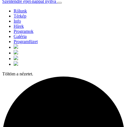
Szentendre éjjel-nappal nyitva
Rólunk
Térkép
Info
Hírek
Programok
Galéria
Programfüzet
Töltöm a nézetet.