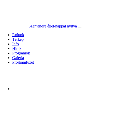
Szentendre éjjel-nappal nyitva
Rólunk
Térkép
Info
Hírek
Programok
Galéria
Programfüzet