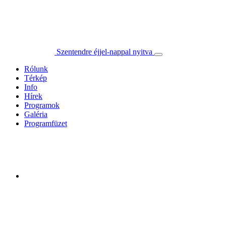
Szentendre éjjel-nappal nyitva
Rólunk
Térkép
Info
Hírek
Programok
Galéria
Programfüzet