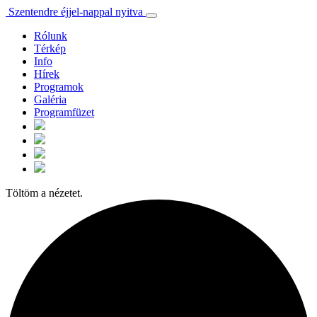
Szentendre éjjel-nappal nyitva
Rólunk
Térkép
Info
Hírek
Programok
Galéria
Programfüzet
Töltöm a nézetet.