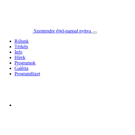
Szentendre éjjel-nappal nyitva
Rólunk
Térkép
Info
Hírek
Programok
Galéria
Programfüzet