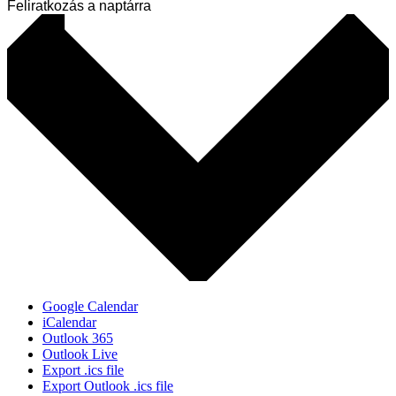
Feliratkozás a naptárra
Google Calendar
iCalendar
Outlook 365
Outlook Live
Export .ics file
Export Outlook .ics file