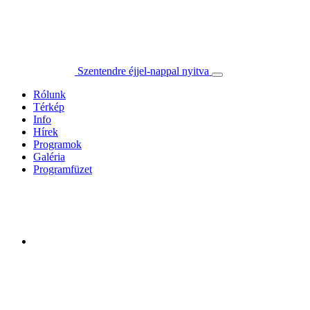
Szentendre éjjel-nappal nyitva
Rólunk
Térkép
Info
Hírek
Programok
Galéria
Programfüzet