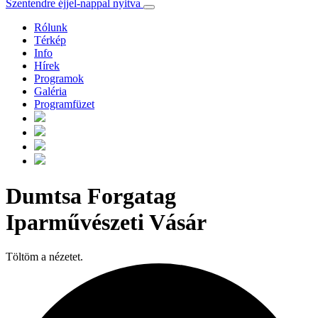
Szentendre éjjel-nappal nyitva
Rólunk
Térkép
Info
Hírek
Programok
Galéria
Programfüzet
Dumtsa Forgatag
Iparművészeti Vásár
Töltöm a nézetet.