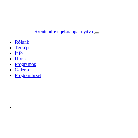
Szentendre éjjel-nappal nyitva
Rólunk
Térkép
Info
Hírek
Programok
Galéria
Programfüzet