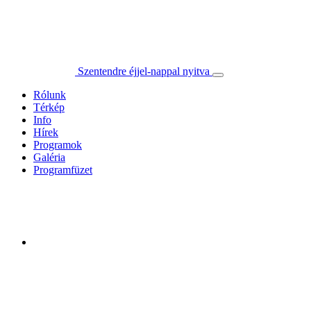
Szentendre éjjel-nappal nyitva
Rólunk
Térkép
Info
Hírek
Programok
Galéria
Programfüzet