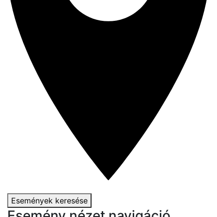
Események keresése
Esemény nézet navigáció