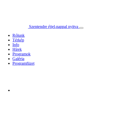
Szentendre éjjel-nappal nyitva
Rólunk
Térkép
Info
Hírek
Programok
Galéria
Programfüzet