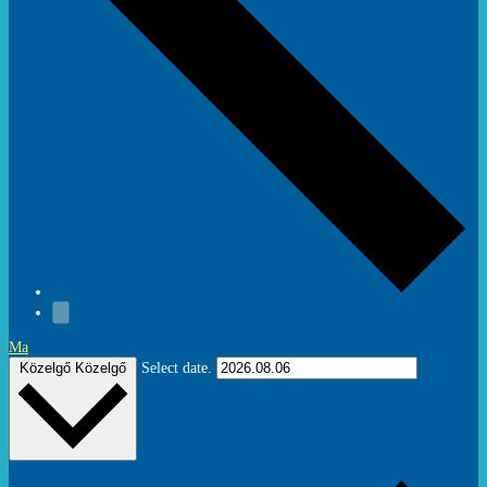
Ma
Közelgő
Közelgő
Select date.