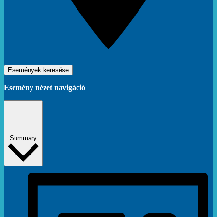
Események keresése
Esemény nézet navigáció
Summary