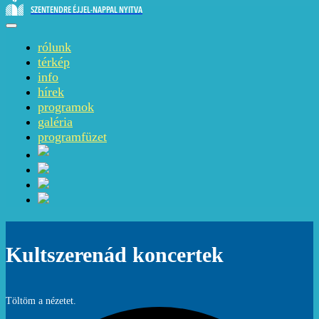
SZENTENDRE ÉJJEL-NAPPAL NYITVA
rólunk
térkép
info
hírek
programok
galéria
programfüzet
Kultszerenád koncertek
Töltöm a nézetet.