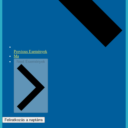
Previous
Események
Ma
Next
Események
Feliratkozás a naptárra