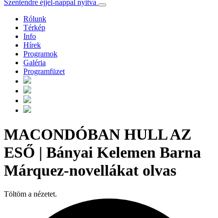
Szentendre éjjel-nappal nyitva
Rólunk
Térkép
Info
Hírek
Programok
Galéria
Programfüzet
MACONDÓBAN HULL AZ
ESŐ | Bányai Kelemen Barna
Márquez-novellákat olvas
Töltöm a nézetet.