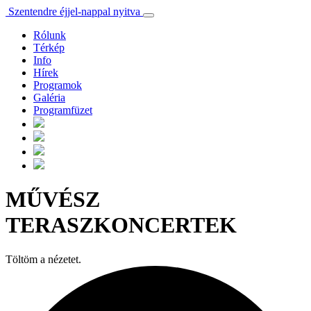
Szentendre éjjel-nappal nyitva
Rólunk
Térkép
Info
Hírek
Programok
Galéria
Programfüzet
MŰVÉSZ
TERASZKONCERTEK
Töltöm a nézetet.