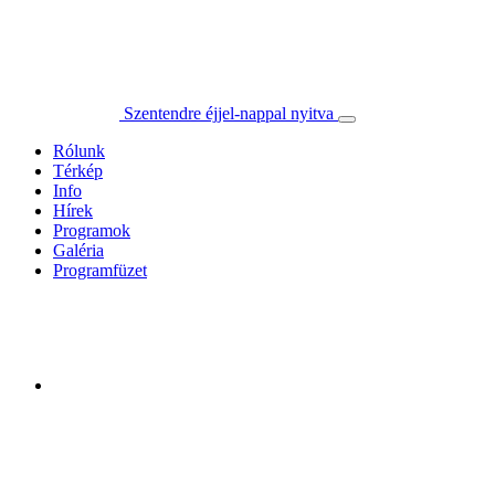
Szentendre éjjel-nappal nyitva
Rólunk
Térkép
Info
Hírek
Programok
Galéria
Programfüzet