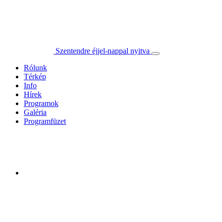
Szentendre éjjel-nappal nyitva
Rólunk
Térkép
Info
Hírek
Programok
Galéria
Programfüzet