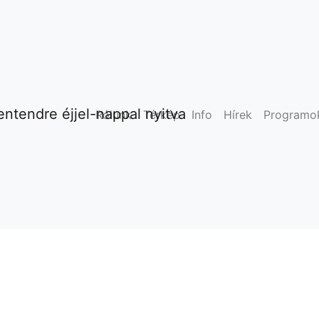
ntendre éjjel-nappal nyitva
Rólunk
Térkép
Info
Hírek
Programo