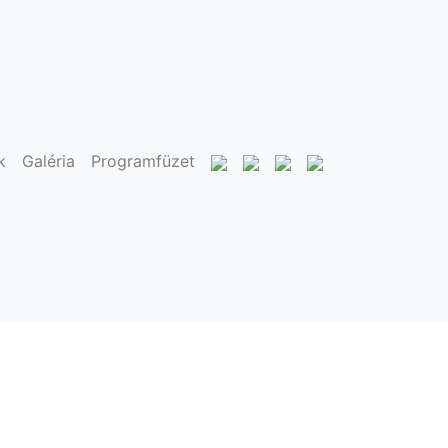
k
Galéria
Programfüzet