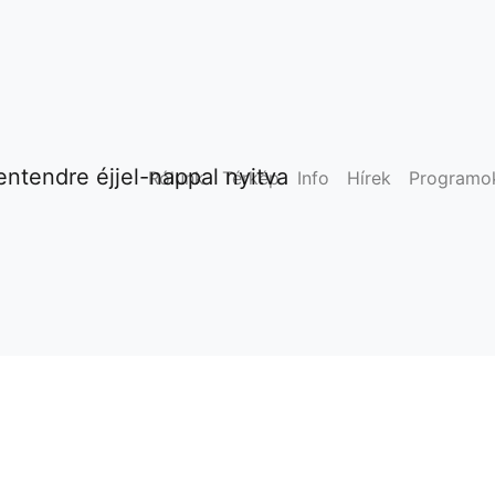
ntendre éjjel-nappal nyitva
Rólunk
Térkép
Info
Hírek
Programo