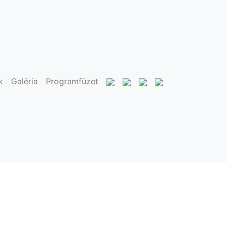
k
Galéria
Programfüzet