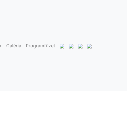
k
Galéria
Programfüzet