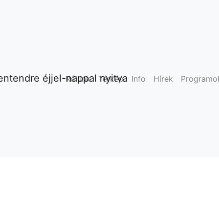
ntendre éjjel-nappal nyitva
Rólunk
Térkép
Info
Hírek
Programo