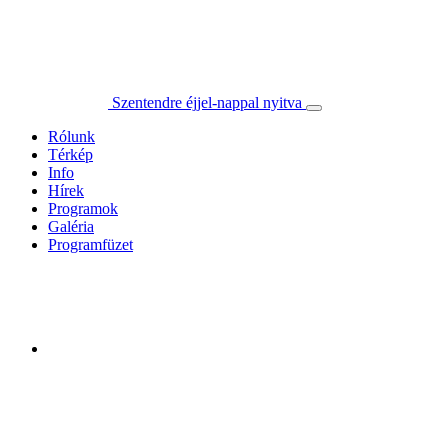
Szentendre éjjel-nappal nyitva
Rólunk
Térkép
Info
Hírek
Programok
Galéria
Programfüzet