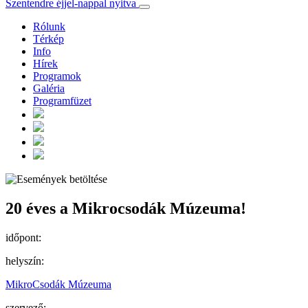
Szentendre éjjel-nappal nyitva
Rólunk
Térkép
Info
Hírek
Programok
Galéria
Programfüzet
20 éves a Mikrocsodák Múzeuma!
időpont:
helyszín:
MikroCsodák Múzeuma
szervező: