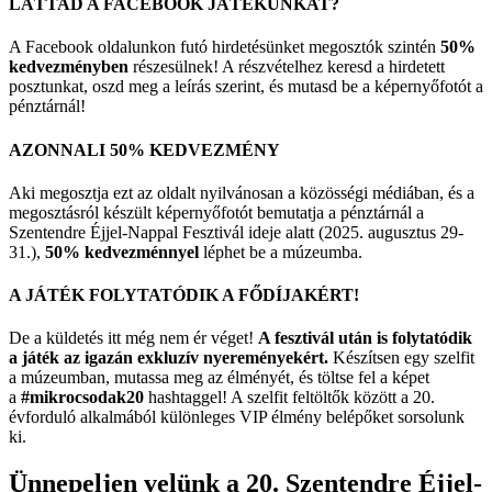
LÁTTAD A FACEBOOK JÁTÉKUNKAT?
A Facebook oldalunkon futó hirdetésünket megosztók szintén
50%
kedvezményben
részesülnek! A részvételhez keresd a hirdetett
posztunkat, oszd meg a leírás szerint, és mutasd be a képernyőfotót a
pénztárnál!
AZONNALI 50% KEDVEZMÉNY
Aki megosztja ezt az oldalt nyilvánosan a közösségi médiában, és a
megosztásról készült képernyőfotót bemutatja a pénztárnál a
Szentendre Éjjel-Nappal Fesztivál ideje alatt (2025. augusztus 29-
31.),
50% kedvezménnyel
léphet be a múzeumba.
A JÁTÉK FOLYTATÓDIK A FŐDÍJAKÉRT!
De a küldetés itt még nem ér véget!
A fesztivál után is folytatódik
a játék az igazán exkluzív nyereményekért.
Készítsen egy szelfit
a múzeumban, mutassa meg az élményét, és töltse fel a képet
a
#mikrocsodak20
hashtaggel! A szelfit feltöltők között a 20.
évforduló alkalmából különleges VIP élmény belépőket sorsolunk
ki.
Ünnepeljen velünk a 20. Szentendre Éjjel-