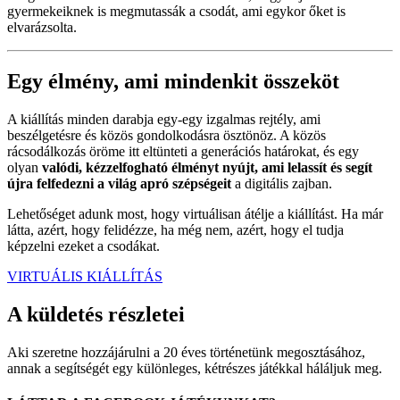
gyermekeiknek is megmutassák a csodát, ami egykor őket is
elvarázsolta.
Egy élmény, ami mindenkit összeköt
A kiállítás minden darabja egy-egy izgalmas rejtély, ami
beszélgetésre és közös gondolkodásra ösztönöz. A közös
rácsodálkozás öröme itt eltünteti a generációs határokat, és egy
olyan
valódi, kézzelfogható élményt nyújt, ami lelassít és segít
újra felfedezni a világ apró szépségeit
a digitális zajban.
Lehetőséget adunk most, hogy virtuálisan átélje a kiállítást. Ha már
látta, azért, hogy felidézze, ha még nem, azért, hogy el tudja
képzelni ezeket a csodákat.
VIRTUÁLIS KIÁLLÍTÁS
A küldetés részletei
Aki szeretne hozzájárulni a 20 éves történetünk megosztásához,
annak a segítségét egy különleges, kétrészes játékkal háláljuk meg.