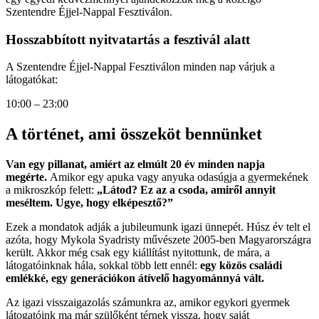
Szentendre Éjjel-Nappal Fesztiválon.
Hosszabbított nyitvatartás a fesztivál alatt
A Szentendre Éjjel-Nappal Fesztiválon minden nap várjuk a
látogatókat:
10:00 – 23:00
A történet, ami összeköt bennünket
Van egy pillanat, amiért az elmúlt 20 év minden napja
megérte.
Amikor egy apuka vagy anyuka odasúgja a gyermekének
a mikroszkóp felett:
„Látod? Ez az a csoda, amiről annyit
meséltem. Ugye, hogy elképesztő?”
Ezek a mondatok adják a jubileumunk igazi ünnepét. Húsz év telt el
azóta, hogy Mykola Syadristy művészete 2005-ben Magyarországra
került. Akkor még csak egy kiállítást nyitottunk, de mára, a
látogatóinknak hála, sokkal több lett ennél:
egy közös családi
emlékké, egy generációkon átívelő hagyománnyá vált.
Az igazi visszaigazolás számunkra az, amikor egykori gyermek
látogatóink ma már szülőként térnek vissza, hogy saját