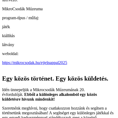
MikroCsodák Múzeuma
program-típus / műfaj:
játék
kiállítás
látvány
weboldal:
https://mikrocsodak.hu/ejjelnappal2025
Egy közös történet. Egy közös küldetés.
Idén ünnepeljük a Mikrocsodák Múzeumának 20.
évfordulóját.
Ebből a különleges alkalomból egy közös
küldetésre hívunk mindenkit!
Szeretnénk meghívni, hogy csatlakozzon hozzánk és segítsen a
történetünk megosztásában! A segítséget egy különleges játékkal és
egy egyedi kedvezménnyel ajándékozzuk meg a közelgő