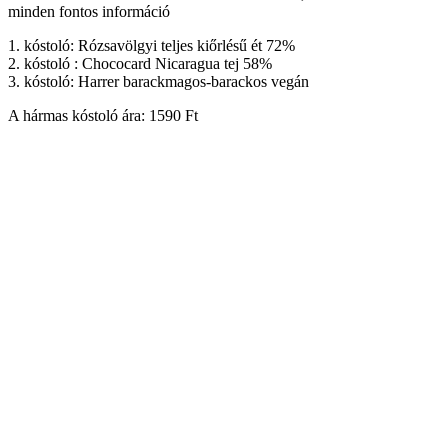
minden fontos információ
1. kóstoló: Rózsavölgyi teljes kiőrlésű ét 72%
2. kóstoló : Chococard Nicaragua tej 58%
3. kóstoló: Harrer barackmagos-barackos vegán
A hármas kóstoló ára: 1590 Ft