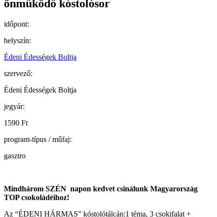
önműködő kóstolósor
időpont:
helyszín:
Édeni Édességek Boltja
szervező:
Édeni Édességek Boltja
jegyár:
1590 Ft
program-típus / műfaj:
gasztro
Mindhárom SZÉN napon kedvet csinálunk Magyarország
TOP csokoládéihoz!
Az “ÉDENI HÁRMAS” kóstolótálcán:1 téma, 3 csokifalat +