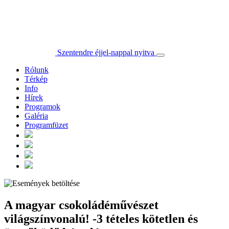
Szentendre éjjel-nappal nyitva
Rólunk
Térkép
Info
Hírek
Programok
Galéria
Programfüzet
A magyar csokoládéművészet
világszínvonalú! -3 tételes kötetlen és